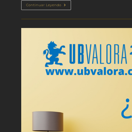
La
Continuar Leyendo
Crisis
Del
Coronavirus
Hará
Que
El
Precio
De
La
Vivienda
Caiga
Hasta
Un
15%
En
Huelva
Capital