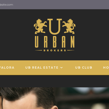
ebsite.com
VALORA
UB REAL ESTATE
UB CLUB
HO