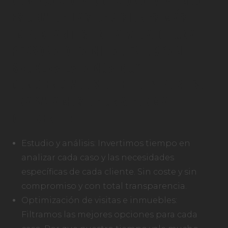
COMPRAR O VENDER UNA VIVIENDA
ES UNA DE LAS DECISIONES MÁS
IMPORTANTES EN LA VIDA DE UNA
PERSONA O FAMILIA. EN URBAN
BROKERS ESTAMOS MUY
CONCIENCIADOS DE ELLO Y POR ESO
TRABAJAMOS DE UNA FORMA
DIFERENTE:
Estudio y análisis: Invertimos tiempo en
analizar cada caso y las necesidades
específicas de cada cliente. Sin coste y sin
compromiso y con total transparencia.
Optimización de visitas e inmuebles:
Filtramos las mejores opciones para cada