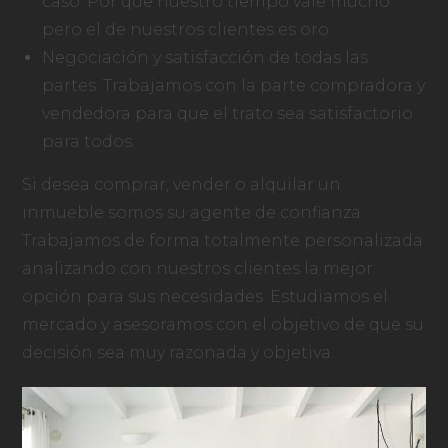
caso. Por que nuestro tiempo vale mucho
pero el de nuestros clientes es oro.
Negociación y satisfacción de todas las
partes: Trabajamos con la parte compradora y
vendedora para que el trato sea satisfactorio
para todos.
Si desea comprar, vender o alquilar un
inmueble somos su agente de confianza.
Trabajamos de forma totalmente personalizada
analizando con nuestros clientes la mejor
opción para sus necesidades. Estudiamos el
mercado y asesoramos con el objetivo de que su
decisión sea muy razonada y objetiva.