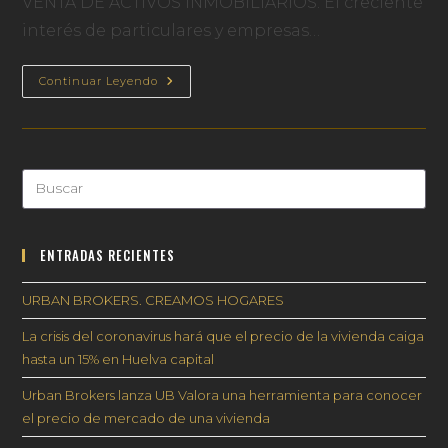
VENTA DE ACTIVOS INMOBILIARIOS. El creciente
interés de particulares y empresas…
UB
Continuar Leyendo
CLUB
Grupo
De
Inversión
Urban
Brokers
Pul
Es
par
ENTRADAS RECIENTES
cer
el
URBAN BROKERS. CREAMOS HOGARES
pan
de
La crisis del coronavirus hará que el precio de la vivienda caiga
bú
hasta un 15% en Huelva capital
Urban Brokers lanza UB Valora una herramienta para conocer
el precio de mercado de una vivienda